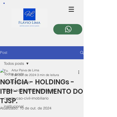
Post
Todos posts
Artur Paiva de Lima
Todos posts
8 de out. de 2024
3 min de leitura
NOTÍCIA - HOLDINGs -
direito-tributario
ITBI - ENTENDIMENTO DO
direito-administrativo-licitacoes
construcao-civil-imobiliario
TJSP.
institucional
Atualizado:
10 de out. de 2024