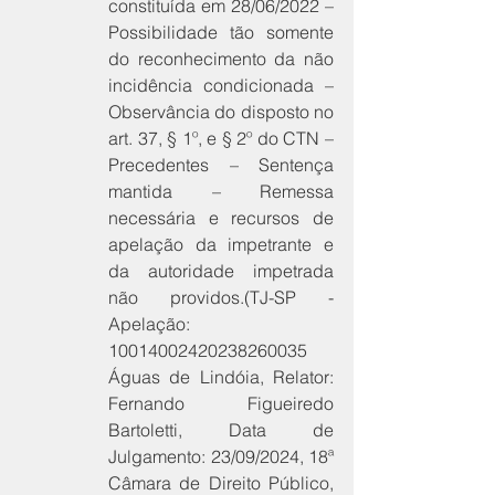
constituída em 28/06/2022 – 
Possibilidade tão somente 
do reconhecimento da não 
incidência condicionada – 
Observância do disposto no 
art. 37, § 1º, e § 2º do CTN – 
Precedentes – Sentença 
mantida – Remessa 
necessária e recursos de 
apelação da impetrante e 
da autoridade impetrada 
não providos.(TJ-SP - 
Apelação: 
10014002420238260035 
Águas de Lindóia, Relator: 
Fernando Figueiredo 
Bartoletti, Data de 
Julgamento: 23/09/2024, 18ª 
Câmara de Direito Público, 