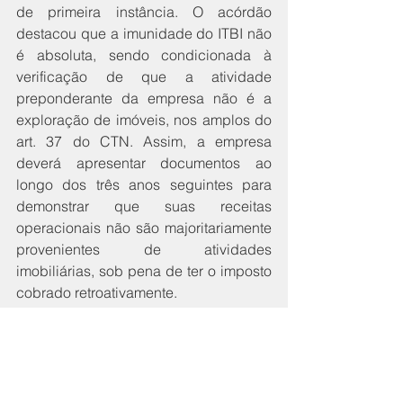
de primeira instância. O acórdão 
destacou que a imunidade do ITBI não 
é absoluta, sendo condicionada à 
verificação de que a atividade 
preponderante da empresa não é a 
exploração de imóveis, nos amplos do 
art. 37 do CTN. Assim, a empresa 
deverá apresentar documentos ao 
longo dos três anos seguintes para 
demonstrar que suas receitas 
operacionais não são majoritariamente 
provenientes de atividades 
imobiliárias, sob pena de ter o imposto 
cobrado retroativamente.
            A decisão também destacou 
que a base de cálculo do ITBI deve ser 
o valor de mercado do imóvel, 
presumido como o valor declarado 