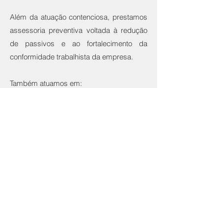
Além da atuação contenciosa, prestamos
assessoria preventiva voltada à redução
de passivos e ao fortalecimento da
conformidade trabalhista da empresa.
Também atuamos em:
• Negociação de convenções e acordos
coletivos
• Procedimentos perante o Ministério
Público do Trabalho
• Defesa em fiscalizações do Ministério
do Trabalho
• Ações Civis Públicas
A orientação técnica adequada no