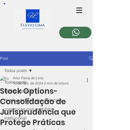
Post
Todos posts
Artur Paiva de Lima
Todos posts
12 de dez. de 2024
2 min de leitura
Stock Options-
direito-tributario
Consolidação de
direito-administrativo-licitacoes
construcao-civil-imobiliario
Jurisprudência que
institucional
Protege Práticas